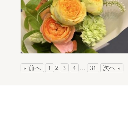
« 前へ
1
2
3
4
…
31
次へ »