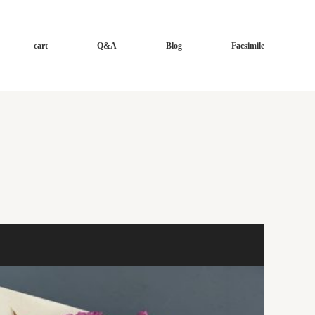
cart
Q&A
Blog
Facsimile