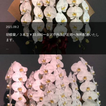
2021.09.2
胡蝶蘭／３本立￥33,000ー金沢市内及び近郊へ無料配達いたし
ます。
…