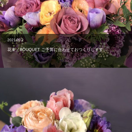
Instagram
ご利用案内
特定商取引法
プライバシーポリシー
サイトマップ
Copyright ©
Bud and Bloom [バドアンドブルーム]
All rights reserved.
2021.09.2
花束／BOUQUET ご予算に合わせておつくりします。
…