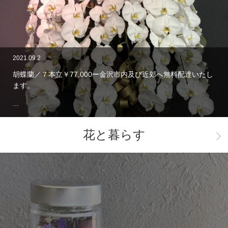
2021.09.2
胡蝶蘭／７本立￥77,000ー金沢市内及び近郊へ無料配達いたし
ます。
…
花と暮らす