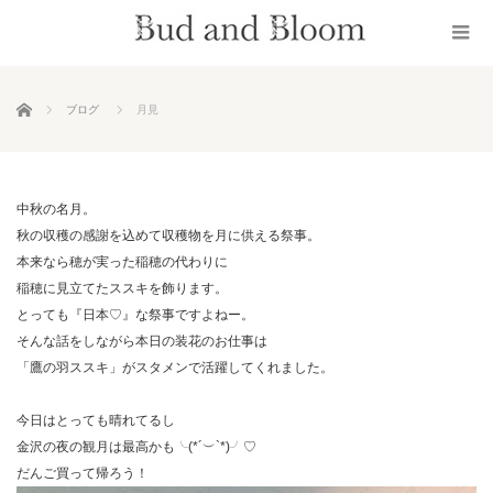
ホーム
ブログ
月見
中秋の名月。
秋の収穫の感謝を込めて収穫物を月に供える祭事。
本来なら穂が実った稲穂の代わりに
稲穂に見立てたススキを飾ります。
とっても『日本♡』な祭事ですよねー。
そんな話をしながら本日の装花のお仕事は
「鷹の羽ススキ」がスタメンで活躍してくれました。
今日はとっても晴れてるし
金沢の夜の観月は最高かも╰(*´︶`*)╯♡
だんご買って帰ろう！