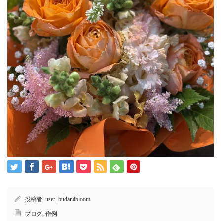
投稿者:
user_budandbloom
ブログ
,
作例