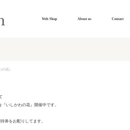
Web Shop
About us
Contact
わの花』
て
協会『いしかわの花』開催中です。
招待券をお配りしてます。