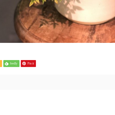
feedly
Pin it