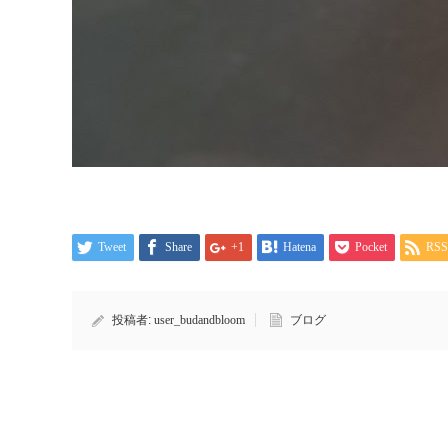
Tweet
Share
+1
Hatena
Pocket
RSS
投稿者:
user_budandbloom
ブログ