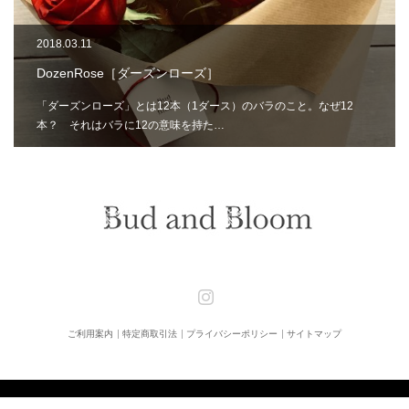
2018.03.11
DozenRose［ダーズンローズ］
「ダーズンローズ」とは12本（1ダース）のバラのこと。なぜ12
本？ それはバラに12の意味を持た…
Instagram
ご利用案内
特定商取引法
プライバシーポリシー
サイトマップ
Copyright ©
Bud and Bloom [バドアンドブルーム]
All rights reserved.