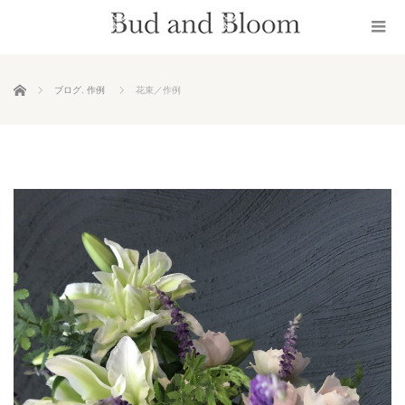
ホーム
ブログ
,
作例
花束／作例