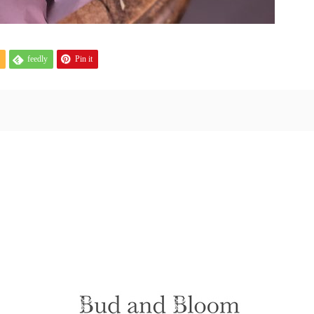
feedly
Pin it