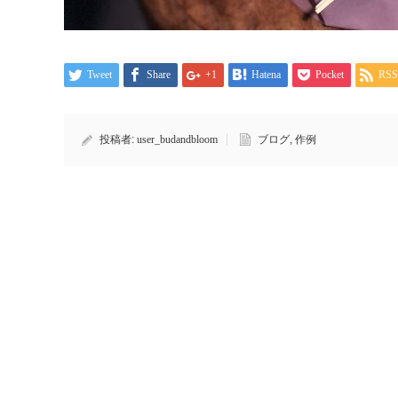
Tweet
Share
+1
Hatena
Pocket
RSS
投稿者:
user_budandbloom
ブログ
,
作例