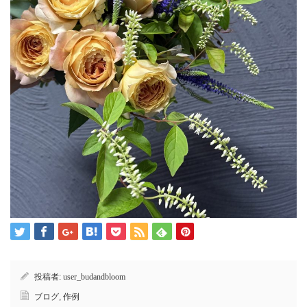
投稿者:
user_budandbloom
ブログ
,
作例