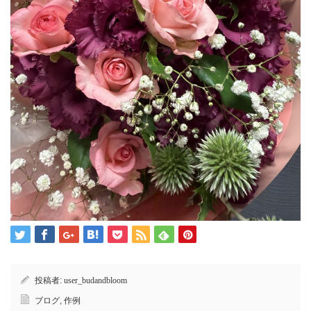
投稿者:
user_budandbloom
ブログ
,
作例