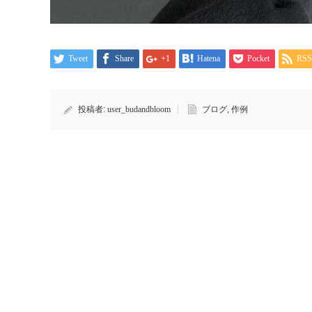
Tweet
Share
+1
Hatena
Pocket
RSS
投稿者:
user_budandbloom
ブログ
,
作例