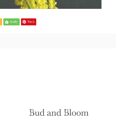
feedly
Pin it