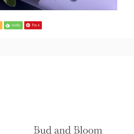
feedly
Pin it