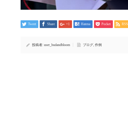
Tweet
Share
+1
Hatena
Pocket
RSS
投稿者:
user_budandbloom
ブログ
,
作例