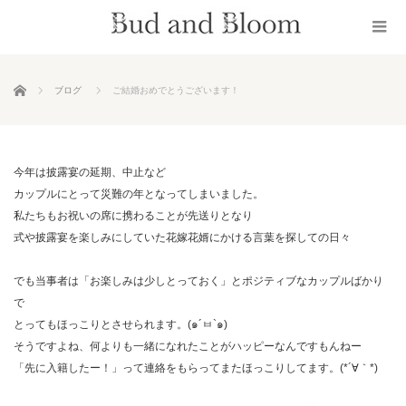
ホーム
ブログ
ご結婚おめでとうございます！
今年は披露宴の延期、中止など
カップルにとって災難の年となってしまいました。
私たちもお祝いの席に携わることが先送りとなり
式や披露宴を楽しみにしていた花嫁花婿にかける言葉を探しての日々
でも当事者は「お楽しみは少しとっておく」とポジティブなカップルばかり
で
とってもほっこりとさせられます。
(
๑
´
ㅂ
`
๑
)
そうですよね、何よりも一緒になれたことがハッピーなんですもんねー
「先に入籍したー！」って連絡をもらってまたほっこりしてます。(*´∀｀*)