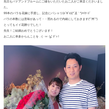
先日もバドアンドブルームにご縁をいただいたお二人がご来店くださいまし
た。
99本のバラを花嫁に手渡し、記念にパシャリ
(о´
∀
`о)
(*´Д
｀
*)ﾊｲﾁｰｽﾞ
バラの本数には意味があって・・照れるので内緒にしておきます
(*´
艸
`*)
とってもイイ花贈りでした！
先生！ご結婚おめでとうございます！
お二人に幸多からんことを╭( ･ㅂ･)و ̑̑ ｸﾞｯ !