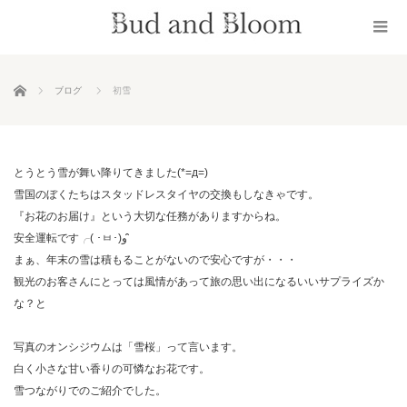
ホーム
ブログ
初雪
とうとう雪が舞い降りてきました(*=д=)
雪国のぼくたちはスタッドレスタイヤの交換もしなきゃです。
『お花のお届け』という大切な任務がありますからね。
安全運転です╭( ･ㅂ･)و ̑̑
まぁ、年末の雪は積もることがないので安心ですが・・・
観光のお客さんにとっては風情があって旅の思い出になるいいサプライズか
な？と
写真のオンシジウムは「雪桜」って言います。
白く小さな甘い香りの可憐なお花です。
雪つながりでのご紹介でした。