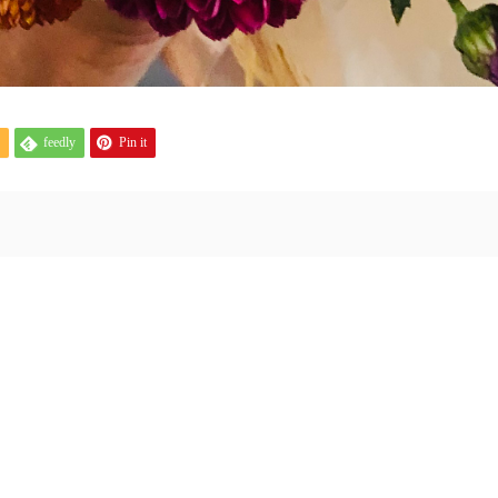
feedly
Pin it