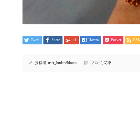
Tweet
Share
+1
Hatena
Pocket
RSS
投稿者:
user_budandbloom
ブログ
,
花束