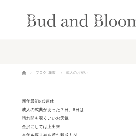
ホーム
ブログ
,
花束
成人のお祝い
新年最初の3連休
成人の式典があった７日、8日は
晴れ間も覗くいいお天気
金沢にしては上出来
今年も振り袖を着た新成人が