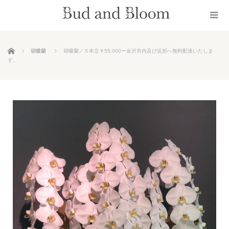
ホーム
胡蝶蘭
胡蝶蘭／５本立￥55,000ー金沢市内及び近郊へ無料配達いたしま
す。