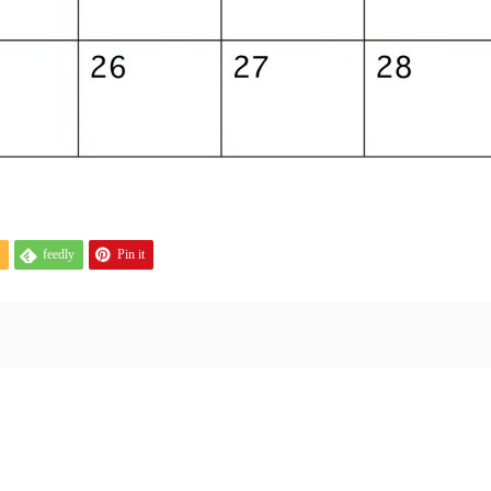
feedly
Pin it