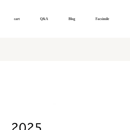
cart
Q&A
Blog
Facsimile